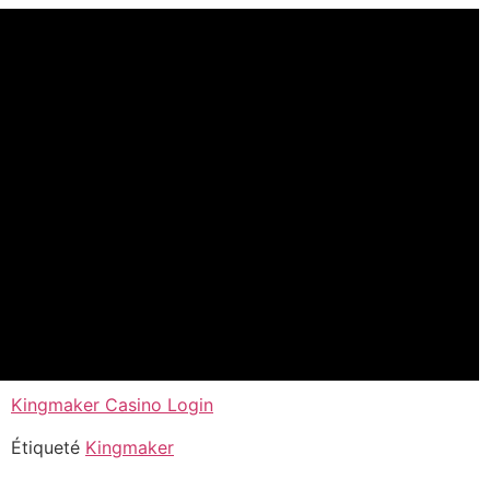
Kingmaker Casino Login
Étiqueté
Kingmaker