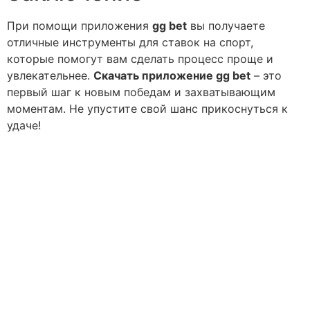
При помощи приложения
gg bet
вы получаете
отличные инструменты для ставок на спорт,
которые помогут вам сделать процесс проще и
увлекательнее.
Скачать приложение gg bet
– это
первый шаг к новым победам и захватывающим
моментам. Не упустите свой шанс прикоснуться к
удаче!