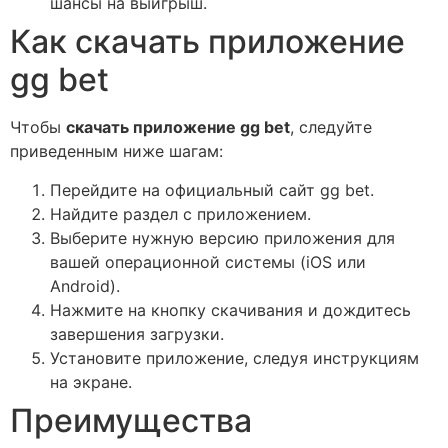
шансы на выигрыш.
Как скачать приложение
gg bet
Чтобы
скачать приложение gg bet
, следуйте
приведенным ниже шагам:
Перейдите на официальный сайт gg bet.
Найдите раздел с приложением.
Выберите нужную версию приложения для
вашей операционной системы (iOS или
Android).
Нажмите на кнопку скачивания и дождитесь
завершения загрузки.
Установите приложение, следуя инструкциям
на экране.
Преимущества