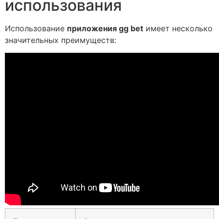
использования
Использование
приложения gg bet
имеет несколько
значительных преимуществ: