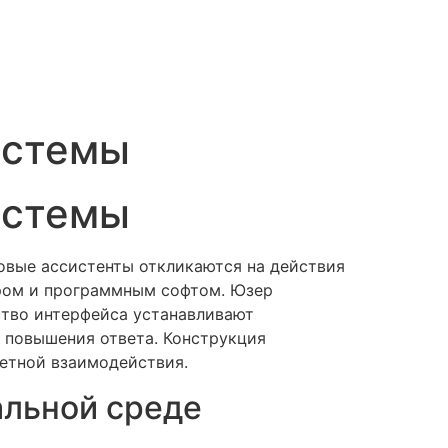
истемы
истемы
овые ассистенты откликаются на действия
ром и программным софтом. Юзер
ство интерфейса устанавливают
 повышения ответа. Конструкция
ветной взаимодействия.
альной среде