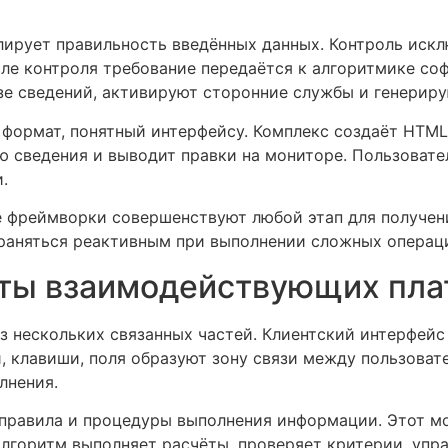
ирует правильность введённых данных. Контроль иск
ле контроля требование передаётся к алгоритмике соф
е сведений, активируют сторонние службы и генериру
формат, понятный интерфейсу. Комплекс создаёт HTML
 сведения и выводит правки на мониторе. Пользовател
.
е фреймворки совершенствуют любой этап для получен
раняться реактивным при выполнении сложных операц
ты взаимодействующих пл
 нескольких связанных частей. Клиентский интерфейс
и, клавиши, поля образуют зону связи между пользова
лнения.
правила и процедуры выполнения информации. Этот мо
алгоритм выполняет расчёты, проверяет критерии, упр