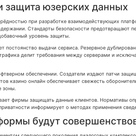
и защита юзерских данных
рёдностью при разработке взаимодействующих платф
одержании. Стандарты безопасности предотвращают п
добавочный уровень защиты.
т постоянство выдачи сервиса. Резервное дублирован
трафика делит требования между серверами и исключа
офтверном обеспечении. Создатели издают патчи защи
тов казино онлайн обеспечивает свежесть оборонител
 зоны.
вает фирмы защищать данные клиентов. Нормативы оп
приватности информирует о методах применения свед
формы будут совершенство
аментом следующего поколения диалоговых комплексо