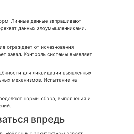
орм. Личные данные запрашивают
ерехват данных злоумышленниками.
ие ограждает от исчезновения
ет завал. Контроль системы выявляет
щённости для ликвидации выявленных
ьных механизмов. Испытание на
ределяют нормы сбора, выполнения и
ений.
ваться впредь
в. Нейронные архитектуры освоят