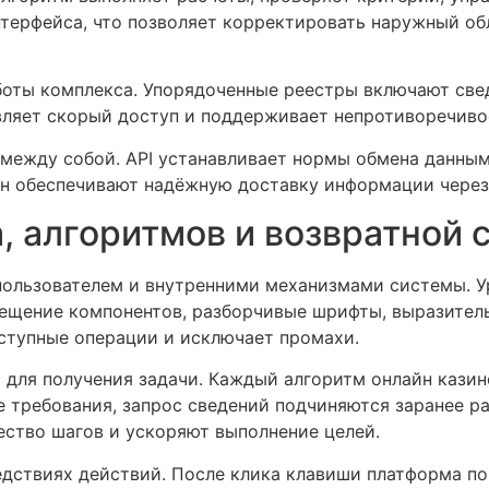
нтерфейса, что позволяет корректировать наружный об
оты комплекса. Упорядоченные реестры включают свед
ляет скорый доступ и поддерживает непротиворечиво
между собой. API устанавливает нормы обмена данны
йн обеспечивают надёжную доставку информации через
, алгоритмов и возвратной 
ользователем и внутренними механизмами системы. У
мещение компонентов, разборчивые шрифты, выразител
ступные операции и исключает промахи.
 для получения задачи. Каждый алгоритм онлайн кази
ие требования, запрос сведений подчиняются заранее 
ство шагов и ускоряют выполнение целей.
дствиях действий. После клика клавиши платформа по