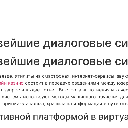
овейшие диалоговые с
овейшие диалоговые с
езде. Утилиты на смартфонах, интернет-сервисы, звук
айн казино
состоит в передаче сведениями между юзе
т запрос и выдаёт ответ. Быстрота выполнения и каче
 системы используют методы машинного обучения для
лгоритмику анализа, хранилища информации и пути от
тивной платформой в вирту