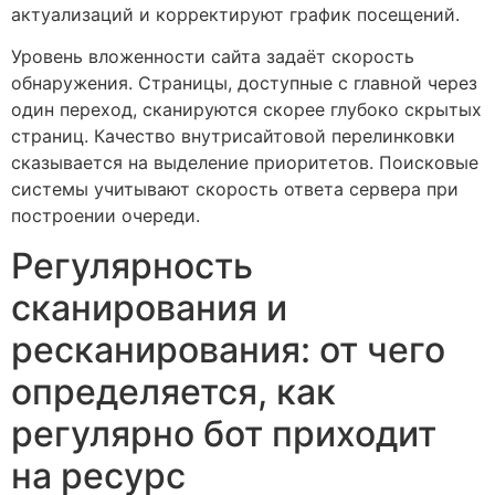
актуализаций и корректируют график посещений.
Уровень вложенности сайта задаёт скорость
обнаружения. Страницы, доступные с главной через
один переход, сканируются скорее глубоко скрытых
страниц. Качество внутрисайтовой перелинковки
сказывается на выделение приоритетов. Поисковые
системы учитывают скорость ответа сервера при
построении очереди.
Регулярность
сканирования и
ресканирования: от чего
определяется, как
регулярно бот приходит
на ресурс