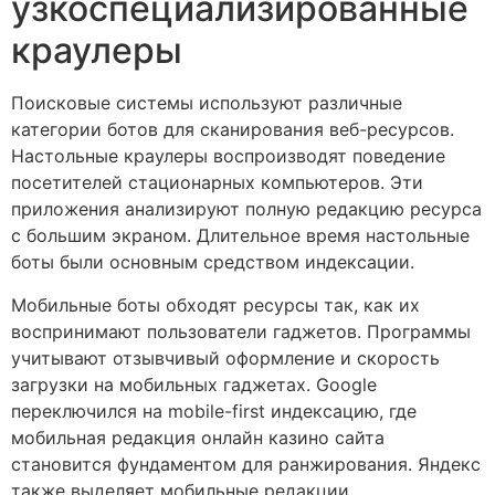
узкоспециализированные
краулеры
Поисковые системы используют различные
категории ботов для сканирования веб-ресурсов.
Настольные краулеры воспроизводят поведение
посетителей стационарных компьютеров. Эти
приложения анализируют полную редакцию ресурса
с большим экраном. Длительное время настольные
боты были основным средством индексации.
Мобильные боты обходят ресурсы так, как их
воспринимают пользователи гаджетов. Программы
учитывают отзывчивый оформление и скорость
загрузки на мобильных гаджетах. Google
переключился на mobile-first индексацию, где
мобильная редакция онлайн казино сайта
становится фундаментом для ранжирования. Яндекс
также выделяет мобильные редакции.