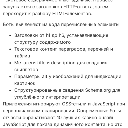
запускается с заголовков HTTP-ответа, затем
переходит к разбору HTML-элементов.
Боты вычленяют из кода перечисленные элементы:
Заголовки от h1 до h6, устанавливающие
структуру содержимого
Текстовое контент параграфов, перечней и
таблиц
Метатеги title и description для создания
сниппетов
Параметры alt у изображений для индексации
картинок
Структурированные сведения Schema.org для
углублённого интерпретации
Приложения игнорируют CSS-стили и JavaScript при
первоначальном сканировании. Современные боты
отчасти обрабатывают 10 лучших казино онлайн
JavaScript для показа динамичного контента, но это