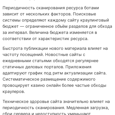
Периодичность сканирования ресурса ботами
зависит от нескольких факторов. Поисковые
системы определяют каждому сайту краулинговый
бюджет — ограниченное объём разделов для обхода
за интервал. Величина бюджета изменяется в
соответствии от характеристик ресурса.
Быстрота публикации нового материала влияет на
частоту посещений. Новостные сайты с
ежедневными статьями обходятся регулярнее
статичных деловых порталов. Приложения
адаптируют график под ритм актуализации сайта.
Систематическое размещение содержимого
провоцирует казино онлайн более частые обходы
краулеров.
Техническое здоровье сайта значительно влияет на
периодичность сканирования. Медленная загрузка,
сбои сервера и недоступность уменьшают