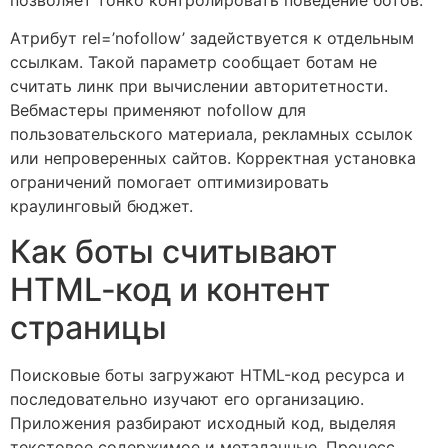
Атрибут rel=’nofollow’ задействуется к отдельным
ссылкам. Такой параметр сообщает ботам не
считать линк при вычислении авторитетности.
Вебмастеры применяют nofollow для
пользовательского материала, рекламных ссылок
или непроверенных сайтов. Корректная установка
ограничений помогает оптимизировать
краулинговый бюджет.
Как боты считывают
HTML‑код и контент
страницы
Поисковые боты загружают HTML-код ресурса и
последовательно изучают его организацию.
Приложения разбирают исходный код, выделяя
текстовое содержимое и метаданные. Процесс