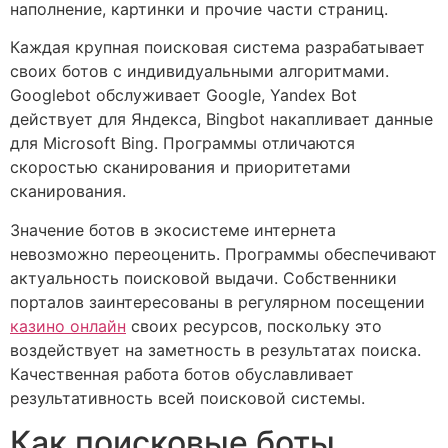
наполнение, картинки и прочие части страниц.
Каждая крупная поисковая система разрабатывает
своих ботов с индивидуальными алгоритмами.
Googlebot обслуживает Google, Yandex Bot
действует для Яндекса, Bingbot накапливает данные
для Microsoft Bing. Программы отличаются
скоростью сканирования и приоритетами
сканирования.
Значение ботов в экосистеме интернета
невозможно переоценить. Программы обеспечивают
актуальность поисковой выдачи. Собственники
порталов заинтересованы в регулярном посещении
казино онлайн
своих ресурсов, поскольку это
воздействует на заметность в результатах поиска.
Качественная работа ботов обуславливает
результативность всей поисковой системы.
Как поисковые боты