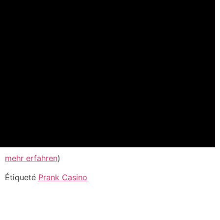
mehr erfahren
)
Étiqueté
Prank Casino