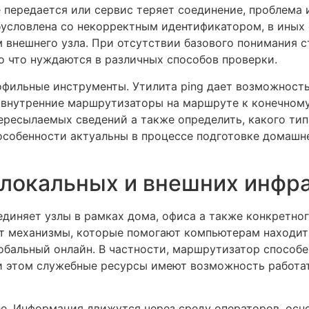
не передается или сервис теряет соединение, проблема
бусловлена со некорректным идентификатором, в иных
м внешнего узла. При отсутствии базового понимания 
то что нуждаются в различных способов проверки.
фильные инструменты. Утилита ping дает возможность
т внутренние маршрутизаторы на маршруте к конечном
ресылаемых сведений а также определить, какого тип
особенности актуальны в процессе подготовке домашн
локальных и внешних инфр
диняет узлы в рамках дома, офиса а также конкретног
 механизмы, которые помогают компьютерам находить 
обальный онлайн. В частности, маршрутизатор способе
 этом служебные ресурсы имеют возможность работат
е. Информация движутся через среду операторов, ос