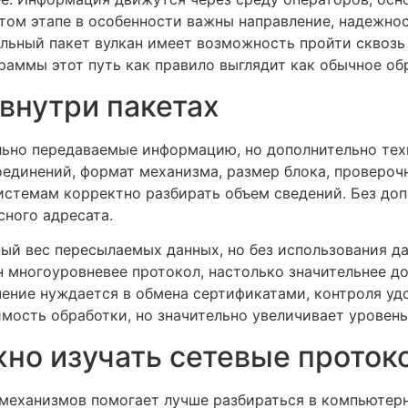
том этапе в особенности важны направление, надежно
льный пакет вулкан имеет возможность пройти сквозь
граммы этот путь как правило выглядит как обычное о
внутри пакетах
льно передаваемые информацию, но дополнительно техн
единений, формат механизма, размер блока, проверочн
истемам корректно разбирать объем сведений. Без доп
сного адресата.
ый вес пересылаемых данных, но без использования 
н многоуровневее протокол, настолько значительнее д
чение нуждается в обмена сертификатами, контроля уд
мость обработки, но значительно увеличивает уровень
жно изучать сетевые проток
механизмов помогает лучше разбираться в компьютер