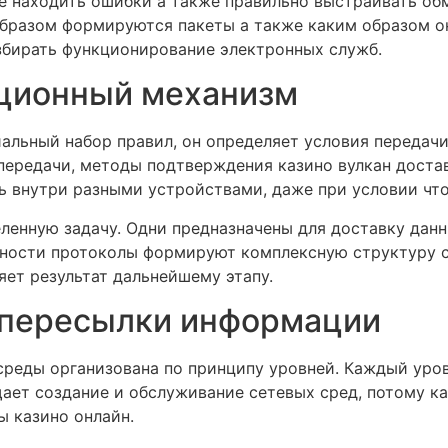
е находить ошибки а также правильно выстраивать об
образом формируются пакеты а также каким образом он
збирать функционирование электронных служб.
ационный механизм
льный набор правил, он определяет условия передачи
передачи, методы подтверждения казино вулкан доста
 внутри разными устройствами, даже при условии что
ленную задачу. Одни предназначены для доставку дан
пности протоколы формируют комплексную структуру св
ет результат дальнейшему этапу.
 пересылки информации
среды организована по принципу уровней. Каждый уров
ает создание и обслуживание сетевых сред, потому ка
ы казино онлайн.