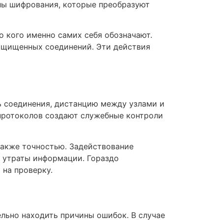
лы шифрования, которые преобразуют
о кого именно самих себя обозначают.
ащищенных соединений. Эти действия
ь соединения, дистанцию между узлами и
 протоколов создают служебные контроли
также точностью. Задействование
 утраты информации. Гораздо
на проверку.
ельно находить причины ошибок. В случае