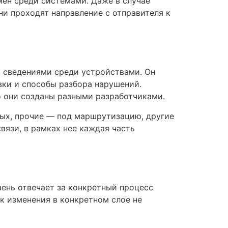
мен среди системами. Даже в случае
и проходят направление с отправителя к
 сведениями среди устройствами. Он
вки и способы разбора нарушений.
 они созданы разными разработчиками.
ных, прочие — под маршрутизацию, другие
язи, в рамках нее каждая часть
ень отвечает за конкретный процесс
к изменения в конкретном слое не