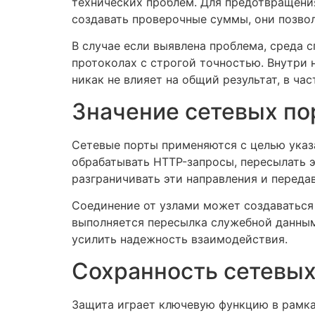
технических проблем. Для предотвращени
создавать проверочные суммы, они позво
В случае если выявлена проблема, среда 
протоколах с строгой точностью. Внутри 
никак не влияет на общий результат, в ч
Значение сетевых по
Сетевые порты применяются с целью указ
обрабатывать HTTP-запросы, пересылать 
разграничивать эти направления и переда
Соединение от узлами может создаваться
выполняется пересылка служебной данным
усилить надежность взаимодействия.
Сохранность сетевых
Защита играет ключевую функцию в рамка