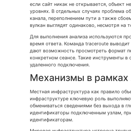
если сайт никак не открывается, объект 
уровнях. В отдельных случаях проблема о
канала, переполнением пути а также сбое
вулкан выглядят одинаково, несмотря на 
Для выполнения анализа используются про
время ответа. Команда traceroute выводи
дают возможность просмотреть формат пе
конкретном сеансе. Такие инструменты в 
удаленного подключения.
Механизмы в рамках 
Местная инфраструктура как правило объе
инфраструктуре ключевую роль выполняют
обмениваться сведениями без выхода в гл
идентификаторы подключенным узлам, при
идентификаторам.
Мировая инфраструктура устроена трудне