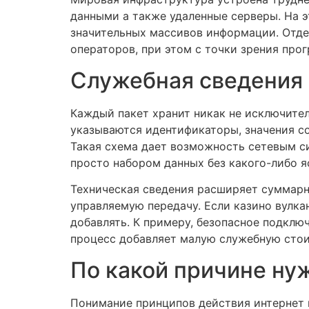
данными а также удаленные серверы. На э
значительных массивов информации. Отде
операторов, при этом с точки зрения про
Служебная сведения 
Каждый пакет хранит никак не исключите
указываются идентификаторы, значения со
Такая схема дает возможность сетевым с
просто набором данных без какого-либо я
Техническая сведения расширяет суммарн
управляемую передачу. Если казино вулка
добавлять. К примеру, безопасное подклю
процесс добавляет малую служебную стои
По какой причине ну
Понимание принципов действия интернет 