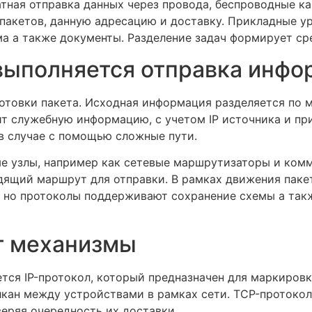
тная отправка данных через провода, беспроводные ка
 пакетов, данную адресацию и доставку. Прикладные у
ма а также документы. Разделение задач формирует ср
выполняется отправка инф
отовки пакета. Исходная информация разделяется по м
ит служебную информацию, с учетом IP источника и п
в случае с помощью сложные пути.
е узлы, например как сетевые маршрутизаторы и ком
дящий маршрут для отправки. В рамках движения паке
, но протоколы поддерживают сохранение схемы а так
т механизмы
ся IP-протокол, который предназначен для маркировку
кан между устройствами в рамках сети. TCP-протокол
еряя очередность их доставки.