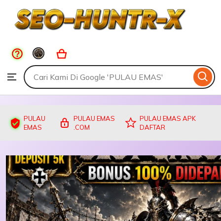
PULAU
EMAS
Skip
to
ontent
Search
Browse
for
items
or
shops
PULAU
PULAU EMAS
PULAU EMAS APK
EMAS
.COM
DAFTAR