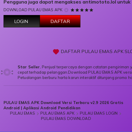
Pengguna juga dapat mengakses
antimototo.lol
untuk 
5
DOWNLOAD PULAU EMAS APK
out
of
LOGIN
DAFTAR
5
stars
DAFTAR PULAU EMAS APK SL
Star Seller.
Penjual terpercaya dengan catatan pengiriman 
cepat terhadap pelanggan.Download PULAU EMAS APK versi t
Petualangan berburu harta karun interaktif ditunjang promo ha
Loading...
PULAU EMAS APK Download Versi Terbaru v2.9 2026 Gratis
Android | Aplikasi Android Pendidikan
PULAU EMAS
PULAU EMAS APK
PULAU EMAS LOGIN
PULAU EMAS DOWNLOAD