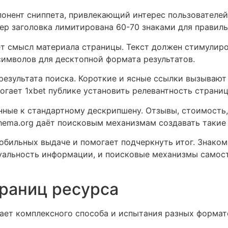
понент сниппета, привлекающий интерес пользователей
ер заголовка лимитирована 60-70 знаками для правиль
т смысл материала страницы. Текст должен стимулиро
символов для десктопной формата результатов.
результата поиска. Короткие и ясные ссылки вызываю
гает 1xbet публике установить релевантность страниц
нные к стандартному дескрипшену. Отзывы, стоимость
hema.org даёт поисковым механизмам создавать такие
мобильных выдаче и помогает подчеркнуть итог. Знаком
уальность информации, и поисковые механизмы самос
раниц ресурса
ает комплексного способа и испытания разных формат