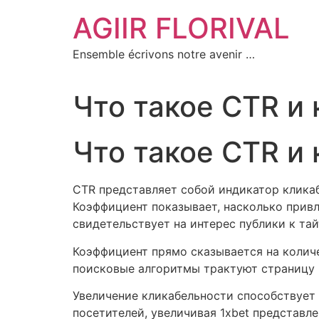
Aller
AGIIR FLORIVAL
au
contenu
Ensemble écrivons notre avenir …
Что такое CTR и 
Что такое CTR и 
CTR представляет собой индикатор клика
Коэффициент показывает, насколько прив
свидетельствует на интерес публики к та
Коэффициент прямо сказывается на количе
поисковые алгоритмы трактуют страницу 
Увеличение кликабельности способствует 
посетителей, увеличивая 1xbet представ