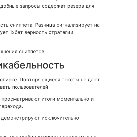
одобные запросы содержат резерв для
ть сниппета. Разница сигнализирует на
ет 1хбет верность стратегии
чшения сниппетов.
икабельность
 списке. Повторяющиеся тексты не дают
ать пользователей.
и просматривают итоги моментально и
перехода.
ы демонстрируют исключительно
азы наподобие «топовые продукты» не