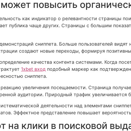
 может повысить органичес
льность как индикатор о релевантности страницы пои
тает публика чаще других. Страницы с большим показа
 демонстраций сниппета. Больше пользователей видят 
трации создают новые переходы, формируя позитивны
определение качества контента системами. Когда посе
 трактует
1xbet вход
подобный маркер как подтвержден
ресностью сниппета.
реакцию увеличения посещаемости. Страница получает
ренной аудитории. Природный трафик увеличивается б
систематической деятельности над элементами сниппе
татов. Эффектное представление повышает вероятность
т на клики в поисковой выд