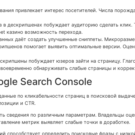
звания привлекает интерес посетителей. Числа порожд
в в дескрипшенах побуждает аудиторию сделать клик
bet казино возможность перехода.
нных даёт создать улучшенные сниппеты. Микроразме
рипшенов помогает выявить оптимальные версии. Оцен
ескрипшены побуждает юзеров зайти на страницу. Глаг
воевременно обнаруживать слабые страницы и коррект
ogle Search Console
данные по кликабельности страниц в поисковой выдач
позиции и CTR.
ть сведения по различным параметрам. Владельцы оц
тавление метрик выявляет слабые точки в доработке.
ий способствует определить поисковые фразы с низко