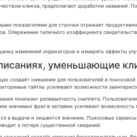
чеством кликов, предполагают доработки названий. П
ными показателями для строчки отражает продуктивнос
в. Опережение типичного коэффициента свидетельству
оценку изменений индикаторов и измерять эффекты улу
описаниях, уменьшающие кл
ицах создаёт смешение для пользователей в поисковой
овторимые тайтлы усиливают возможности заинтересов
звания понижает релевантность сниппета. Пользовател
ие значимых фраз в заглавии усиливает возможность 
ся в выдаче и лишаются значение. Поисковые сервис
иводит к потере существенной сведений.
 уточнений создаёт описание бессодержательным. Фр