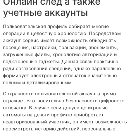
Онлайн след а также
учетные аккаунты
Пользовательская профиль собирает многие
операции в целостную хронологию. Посредством
аккаунт сервис имеет возможность объединять
посещения, настройки, транзакции, абонементы,
загруженные файлы, хронологию авторизаций и
подключенные гаджеты. Данная связь практично
ради согласования сведений, однако параллельно
формирует электронный отпечаток значительно
полным и детализированным.
Сохранность пользовательской аккаунта прямо
отражается относительно безопасность цифрового
отпечатка. В случае если допуск до игровые
автоматы на деньги профилю приобретает
неавторизованный участник, он имеет возможность
просмотреть историю действий, персональные