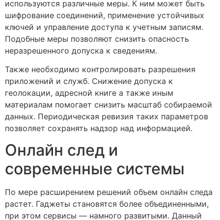
используются различные меры. К ним может быть
шифрование соединений, применение устойчивых
ключей и управление доступа к учетным записям.
Подобные меры позволяют снизить опасность
неразрешенного допуска к сведениям.
Также необходимо контролировать разрешения
приложений и служб. Снижение допуска к
геолокации, адресной книге а также иным
материалам помогает снизить масштаб собираемой
данных. Периодическая ревизия таких параметров
позволяет сохранять надзор над информацией.
Онлайн след и
современные системы
По мере расширением решений объем онлайн следа
растет. Гаджеты становятся более объединенными,
при этом сервисы — намного развитыми. Данный