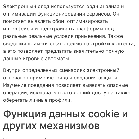
Электронный след используется ради анализа и
оптимизации функционирования сервисов. Он
помогает выявлять сбои, оптимизировать
интерфейсы и подстраивать платформы под
реальные реальные условия применения. Также
сведения применяются с целью настройки контента,
а это позволяет предлагать значительно точную
данные игровые автоматы.
Внутри определенных сценариях электронный
отпечаток применяется для создания защиты.
Изучение поведения позволяет выявлять опасные
операции, исключать посторонний доступ а также
оберегать личные профили.
Функция данных cookie и
других механизмов