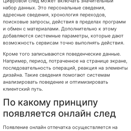
Цифровой след может включать значительный
набор данных. Это персональные сведения,
адресные сведения, хронология переходов,
поисковые запросы, действия в пределах программ
и обмен с материалами. Дополнительно к этому
добавляются системные параметры, которые дают
возможность сервисам точно выполнять действия.
Кроме того записываются поведенческие данные.
Например, период, потраченное на странице экране,
последовательность операций, реакция на элементы
дизайна. Такие сведения помогают системам
анализировать поведение и оптимизировать
клиентский путь.
По какому принципу
появляется онлайн след
Появление онлайн отпечатка осуществляется на