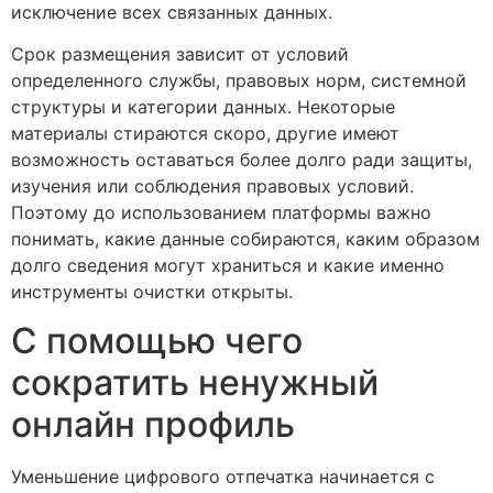
исключение всех связанных данных.
Срок размещения зависит от условий
определенного службы, правовых норм, системной
структуры и категории данных. Некоторые
материалы стираются скоро, другие имеют
возможность оставаться более долго ради защиты,
изучения или соблюдения правовых условий.
Поэтому до использованием платформы важно
понимать, какие данные собираются, каким образом
долго сведения могут храниться и какие именно
инструменты очистки открыты.
С помощью чего
сократить ненужный
онлайн профиль
Уменьшение цифрового отпечатка начинается с