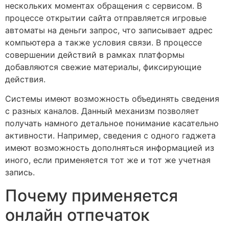
нескольких моментах обращения с сервисом. В
процессе открытии сайта отправляется игровые
автоматы на деньги запрос, что записывает адрес
компьютера а также условия связи. В процессе
совершении действий в рамках платформы
добавляются свежие материалы, фиксирующие
действия.
Системы имеют возможность объединять сведения
с разных каналов. Данный механизм позволяет
получать намного детальное понимание касательно
активности. Например, сведения с одного гаджета
имеют возможность дополняться информацией из
иного, если применяется тот же и тот же учетная
запись.
Почему применяется
онлайн отпечаток