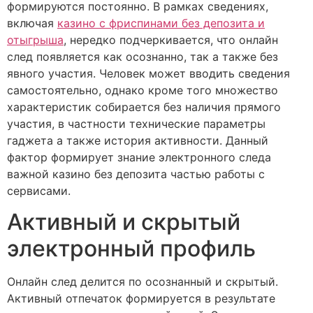
формируются постоянно. В рамках сведениях,
включая
казино с фриспинами без депозита и
отыгрыша
, нередко подчеркивается, что онлайн
след появляется как осознанно, так а также без
явного участия. Человек может вводить сведения
самостоятельно, однако кроме того множество
характеристик собирается без наличия прямого
участия, в частности технические параметры
гаджета а также история активности. Данный
фактор формирует знание электронного следа
важной казино без депозита частью работы с
сервисами.
Активный и скрытый
электронный профиль
Онлайн след делится по осознанный и скрытый.
Активный отпечаток формируется в результате