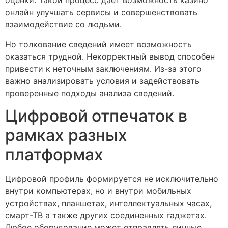
оценки. Такой процесс дает возможность казино
онлайн улучшать сервисы и совершенствовать
взаимодействие со людьми.
Но толкование сведений имеет возможность
оказаться трудной. Некорректный вывод способен
привести к неточным заключениям. Из-за этого
важно анализировать условия и задействовать
проверенные подходы анализа сведений.
Цифровой отпечаток в
рамках разных
платформах
Цифровой профиль формируется не исключительно
внутри компьютерах, но и внутри мобильных
устройствах, планшетах, интеллектуальных часах,
смарт-ТВ а также других соединенных гаджетах.
Любое оборудование может отправлять личные