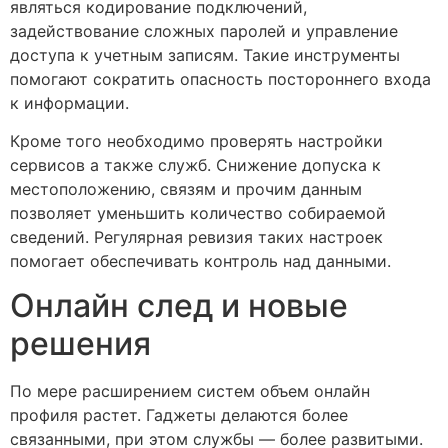
являться кодирование подключений,
задействование сложных паролей и управление
доступа к учетным записям. Такие инструменты
помогают сократить опасность постороннего входа
к информации.
Кроме того необходимо проверять настройки
сервисов а также служб. Снижение допуска к
местоположению, связям и прочим данным
позволяет уменьшить количество собираемой
сведений. Регулярная ревизия таких настроек
помогает обеспечивать контроль над данными.
Онлайн след и новые
решения
По мере расширением систем объем онлайн
профиля растет. Гаджеты делаются более
связанными, при этом службы — более развитыми.