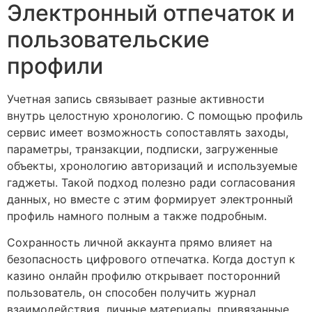
Электронный отпечаток и
пользовательские
профили
Учетная запись связывает разные активности
внутрь целостную хронологию. С помощью профиль
сервис имеет возможность сопоставлять заходы,
параметры, транзакции, подписки, загруженные
объекты, хронологию авторизаций и используемые
гаджеты. Такой подход полезно ради согласования
данных, но вместе с этим формирует электронный
профиль намного полным а также подробным.
Сохранность личной аккаунта прямо влияет на
безопасность цифрового отпечатка. Когда доступ к
казино онлайн профилю открывает посторонний
пользователь, он способен получить журнал
взаимодействия, личные материалы, привязанные