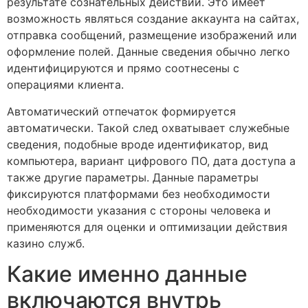
результате сознательных действий. Это имеет
возможность являться создание аккаунта на сайтах,
отправка сообщений, размещение изображений или
оформление полей. Данные сведения обычно легко
идентифицируются и прямо соотнесены с
операциями клиента.
Автоматический отпечаток формируется
автоматически. Такой след охватывает служебные
сведения, подобные вроде идентификатор, вид
компьютера, вариант цифрового ПО, дата доступа а
также другие параметры. Данные параметры
фиксируются платформами без необходимости
необходимости указания с стороны человека и
применяются для оценки и оптимизации действия
казино служб.
Какие именно данные
включаются внутрь