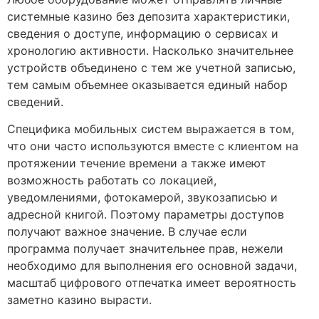
системные казино без депозита характеристики,
сведения о доступе, информацию о сервисах и
хронологию активности. Насколько значительнее
устройств объединено с тем же учетной записью,
тем самым объемнее оказывается единый набор
сведений.
Специфика мобильных систем выражается в том,
что они часто используются вместе с клиентом на
протяжении течение времени а также имеют
возможность работать со локацией,
уведомлениями, фотокамерой, звукозаписью и
адресной книгой. Поэтому параметры доступов
получают важное значение. В случае если
программа получает значительнее прав, нежели
необходимо для выполнения его основной задачи,
масштаб цифрового отпечатка имеет вероятность
заметно казино вырасти.