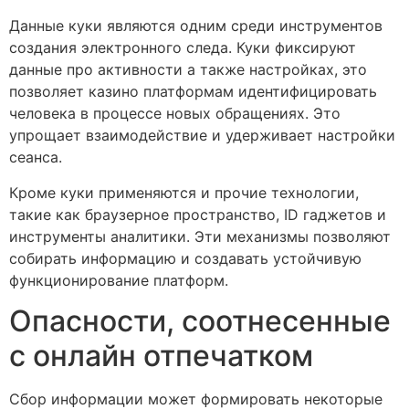
Данные куки являются одним среди инструментов
создания электронного следа. Куки фиксируют
данные про активности а также настройках, это
позволяет казино платформам идентифицировать
человека в процессе новых обращениях. Это
упрощает взаимодействие и удерживает настройки
сеанса.
Кроме куки применяются и прочие технологии,
такие как браузерное пространство, ID гаджетов и
инструменты аналитики. Эти механизмы позволяют
собирать информацию и создавать устойчивую
функционирование платформ.
Опасности, соотнесенные
с онлайн отпечатком
Сбор информации может формировать некоторые