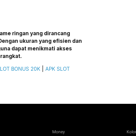
ame ringan yang dirancang
Dengan ukuran yang efisien dan
una dapat menikmati akses
rangkat.
LOT BONUS 20K
|
APK SLOT
Money
Kol