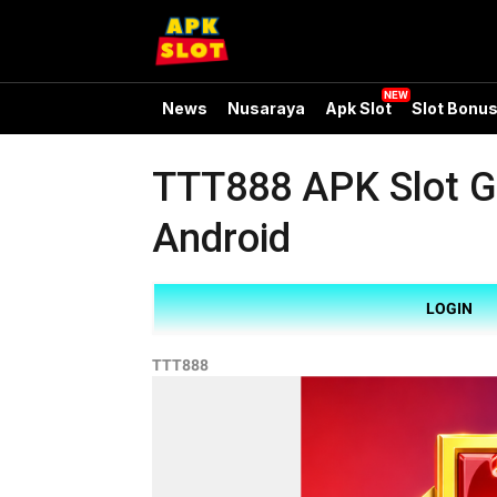
News
Nusaraya
Apk Slot
Slot Bonu
TTT888 APK Slot G
Android
LOGIN
TTT888