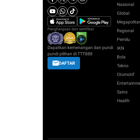
Nasional
Global
Megapolita
Penghargaan dan sertifikat:
Regional
Pemilu
Dapatkan kemenangan dan pundi
IKN
pundi pilihan di TTT888
Bola
DAFTAR
Tekno
Otomotif
Entertainm
Sains
Health