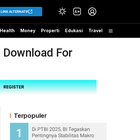
LINK ALTERNATIF
Health
Money
Properti
Edukasi
Travel
- Download For
REGISTER
Terpopuler
Di PTBI 2025, BI Tegaskan
1
Pentingnya Stabilitas Makro